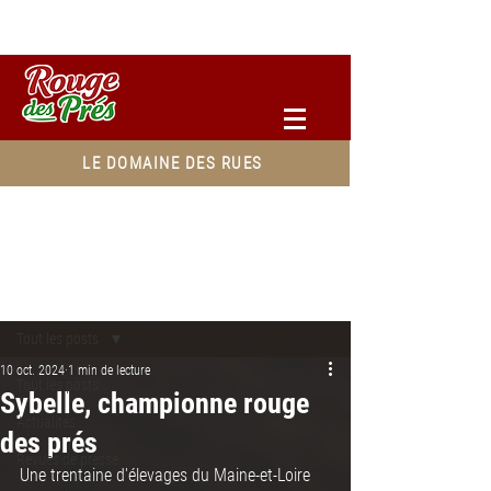
Accéder à votre espace pro
LE DOMAINE DES RUES
Post
Tout les posts
10 oct. 2024
1 min de lecture
Tout les posts
Sybelle, championne rouge
Actualités
des prés
Revues de presse
Une trentaine d'élevages du Maine-et-Loire 