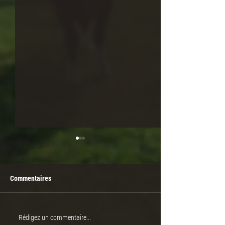
Commentaires
Un bon niveau génétique
Vente de repros R
Rédigez un commentaire...