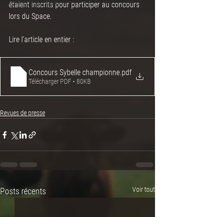
Ventes de taureaux
étaient inscrits pour participer au concours 
lors du Space. 
Lire l'article en entier :
Concours Sybelle championne
.pdf
Télécharger PDF • 80KB
Revues de presse
Voir tout
Posts récents