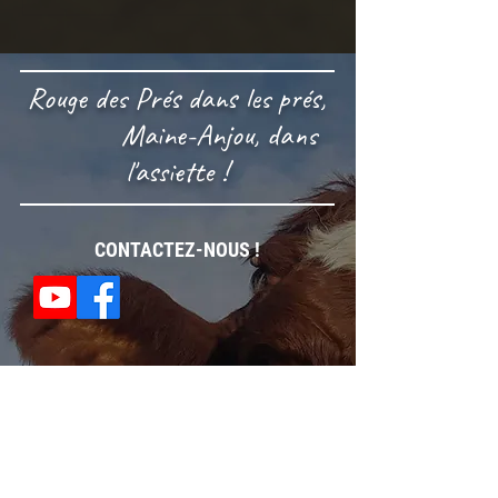
Prés
Rouge des Prés dans les prés,
Maine-Anjou, dans
l'assiette !
CONTACTEZ-NOUS !