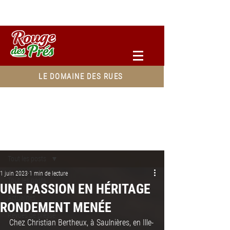
Accéder à votre espace pro
LE DOMAINE DES RUES
Post
Tout les posts
1 juin 2023
1 min de lecture
Tout les posts
UNE PASSION EN HÉRITAGE
Actualités
RONDEMENT MENÉE
Revues de presse
Chez Christian Bertheux, à Saulnières, en Ille-