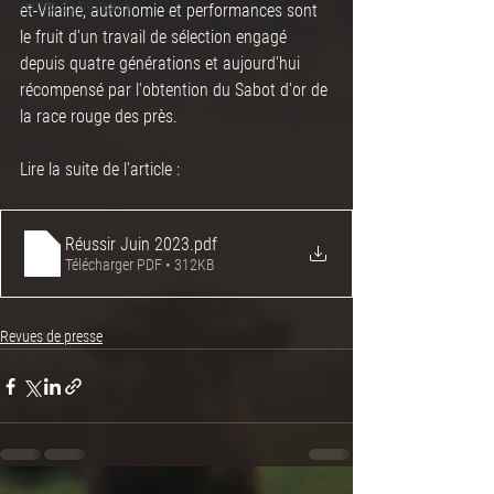
Ventes de taureaux
et-Vilaine, autonomie et performances sont 
le fruit d'un travail de sélection engagé 
depuis quatre générations et aujourd'hui 
récompensé par l'obtention du Sabot d'or de 
la race rouge des près.
Lire la suite de l'article :
Réussir Juin 2023
.pdf
Télécharger PDF • 312KB
Revues de presse