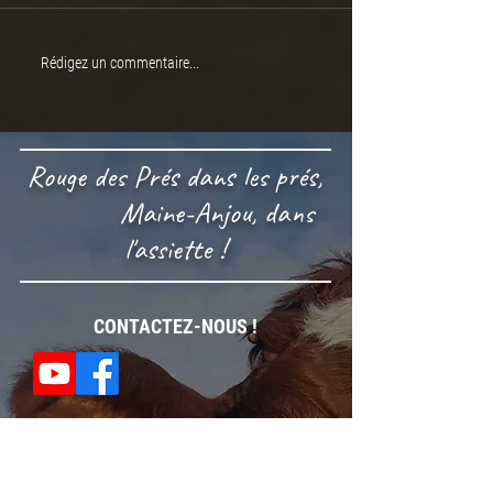
Un bon niveau génétique
Vente de repros R
Rédigez un commentaire...
Prés
Rouge des Prés dans les prés,
Maine-Anjou, dans
l'assiette !
CONTACTEZ-NOUS !