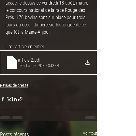
Ventes de taureaux
accueille depuis ce vendredi 18 août, matin, 
le concours national de la race Rouge des 
Prés. 170 bovins sont sur place pour trois 
jours au cœur du berceau historique de ce 
que fût la Maine-Anjou.
Lire l'article en entier :
article 2
.pdf
Télécharger PDF • 343KB
Revues de presse
Voir tout
Posts récents