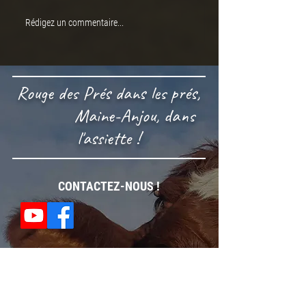
Un bon niveau génétique
Vente de repros R
Rédigez un commentaire...
Prés
Rouge des Prés dans les prés,
Maine-Anjou, dans
l'assiette !
CONTACTEZ-NOUS !