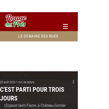
Accéder à votre espace pro
LE DOMAINE DES RUES
Post
Tout les posts
25 août 2023
1 min de lecture
Tout les posts
C'EST PARTI POUR TROIS
Actualités
JOURS
Revues de presse
L'Espace Saint-Fiacre, à Château-Gontier 