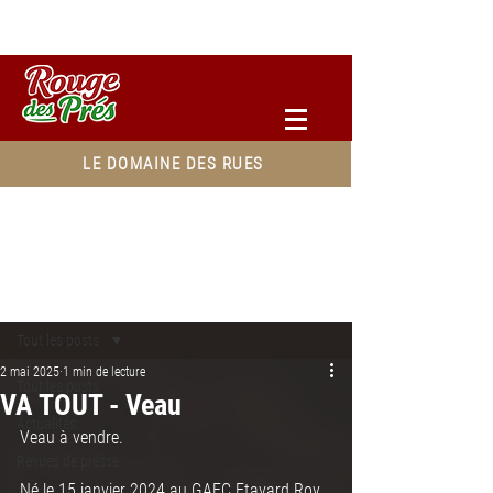
Accéder à votre espace pro
LE DOMAINE DES RUES
Post
Tout les posts
2 mai 2025
1 min de lecture
Tout les posts
VA TOUT - Veau
Actualités
Veau à vendre.
Revues de presse
Né le 15 janvier 2024 au GAEC Etavard Roy 