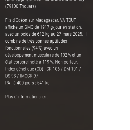
Ventes de taureaux
(79100 Thouars)
Fils d’Odéon sur Madagascar, VA TOUT 
affiche un GMQ de 1917 g/jour en station, 
avec un poids de 612 kg au 27 mars 2025. Il 
combine de très bonnes aptitudes 
fonctionnelles (94 %) avec un 
développement musculaire de 102 % et un 
état corporel noté à 119 %. Non porteur.
Index génétique (CD) : CR 106 / DM 101 / 
DS 93 / IMOCR 97
PAT à 400 jours : 541 kg
Plus d’informations ici : 