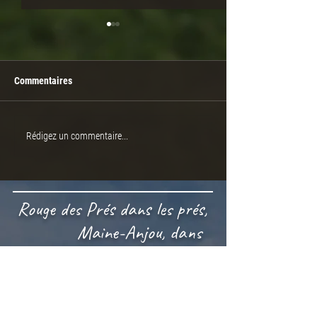
Commentaires
EMBRYONS À VENDRE
À VENDRE TAURE
Rédigez un commentaire...
VICOMTE
Rouge des Prés dans les prés,
Maine-Anjou, dans
l'assiette !
CONTACTEZ-NOUS !