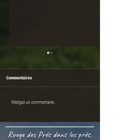
Commentaires
EMBRYONS À VENDRE
À VENDRE TAURE
Rédigez un commentaire...
VICOMTE
Rouge des Prés dans les prés,