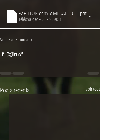
PAPILLON conv x MEDAILLON Rebelle
.pdf
Télécharger PDF • 259KB
Ventes de taureaux
Voir tout
Posts récents