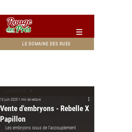
Accéder à votre espace pro
LE DOMAINE DES RUES
Post
Tout les posts
13 juin 2025
1 min de lecture
Tout les posts
Vente d'embryons - Rebelle X
Actualités
Papillon
Revues de presse
Les embryons issus de l’accouplement 